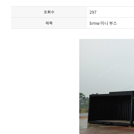
297
조회수
bmw 미니 부스
제목