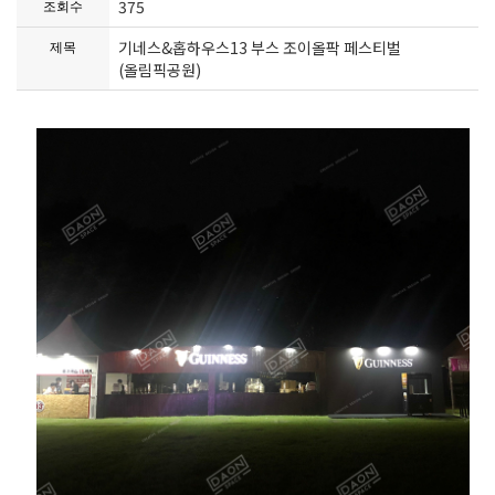
375
조회수
기네스&홉하우스13 부스 조이올팍 페스티벌
제목
(올림픽공원)