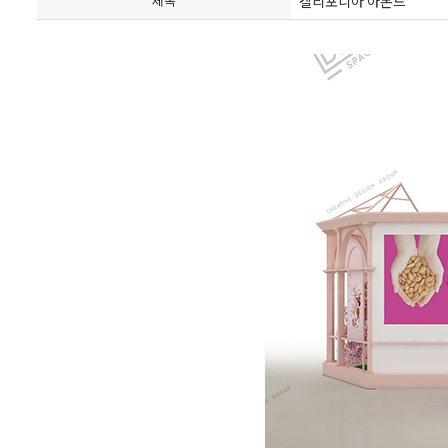
캘리포니아 아몬드
제목